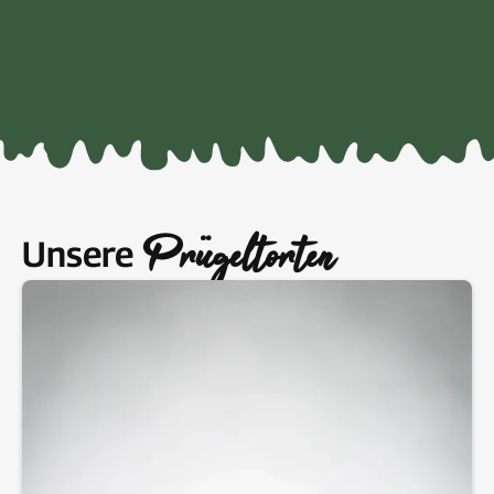
luftigen, leichten Konsistenz gerührt. Mit viel Gefühl und
Können wird er dann Schicht für Schicht auf dem
drehenden „Holzprügel“ aufgetragen und gebacken, bis mit
etwas Geduld und Geschick die charakteristischen Zacken
der Prügeltorte entstehen.
Prügeltorten
Unsere