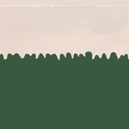
Mader
Das Haus
Die Prügeltorte ist mehr als nur ein Kuchen. Für uns
bedeutet sie Liebe & Leidenschaft. Wenn uns der